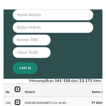
CARI
Menampilkan
141-150
dari
23.171
item.
No
Notaris
Badan H
141
IMELDA SUGIHARTI,S.H.,M.Kn
PT SENTR