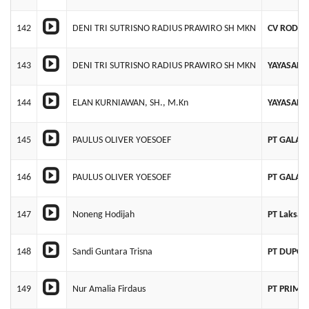
142
DENI TRI SUTRISNO RADIUS PRAWIRO SH MKN
CV RODA 
143
DENI TRI SUTRISNO RADIUS PRAWIRO SH MKN
YAYASAN 
144
ELAN KURNIAWAN, SH., M.Kn
YAYASAN 
145
PAULUS OLIVER YOESOEF
PT GALA
146
PAULUS OLIVER YOESOEF
PT GALA
147
Noneng Hodijah
PT Laksan
148
Sandi Guntara Trisna
PT DUPOI
149
Nur Amalia Firdaus
PT PRIMA 