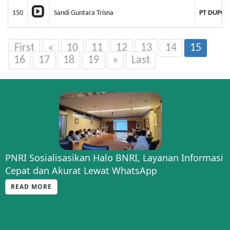
150
Sandi Guntara Trisna
PT DUPOI
First
«
10
11
12
13
14
15
16
17
18
19
»
Last
PNRI Sosialisasikan Halo BNRI, Layanan Informasi
Cepat dan Akurat Lewat WhatsApp
READ MORE