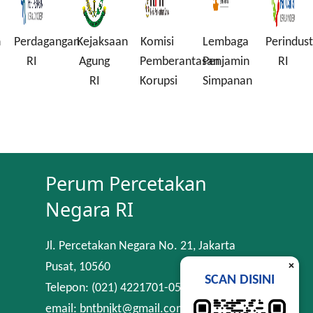
n
Perdagangan
Kejaksaan
Komisi
Lembaga
Perindust
RI
Agung
Pemberantasan
Penjamin
RI
RI
Korupsi
Simpanan
Perum Percetakan
Negara RI
Jl. Percetakan Negara No. 21, Jakarta
×
Pusat, 10560
SCAN DISINI
Telepon: (021) 4221701-05
email: bntbnjkt@gmail.com