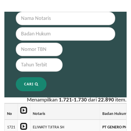
CARI
Menampilkan
1.721-1.730
dari
22.890
item.
No
Notaris
Badan Hukum
1721
ELIWATY TJITRA SH
PT GENERO PHA