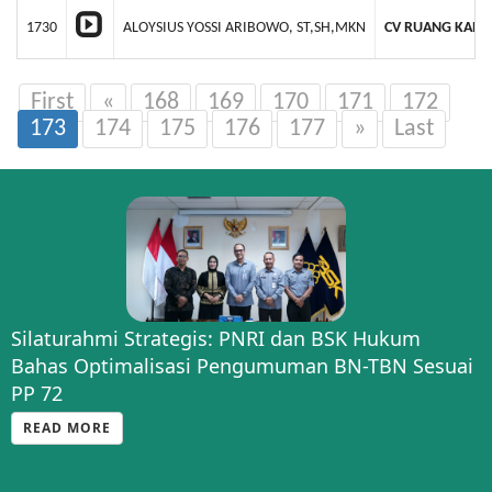
1730
ALOYSIUS YOSSI ARIBOWO, ST,SH,MKN
CV RUANG KANA
First
«
168
169
170
171
172
173
174
175
176
177
»
Last
Silaturahmi Strategis: PNRI dan BSK Hukum
Bahas Optimalisasi Pengumuman BN-TBN Sesuai
PP 72
READ MORE