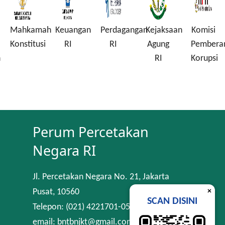
Mahkamah
Keuangan
Perdagangan
Kejaksaan
Komisi
Konstitusi
RI
RI
Agung
Pembera
n
RI
Korupsi
Perum Percetakan
Negara RI
Jl. Percetakan Negara No. 21, Jakarta
×
Pusat, 10560
SCAN DISINI
Telepon: (021) 4221701-05
email: bntbnjkt@gmail.com