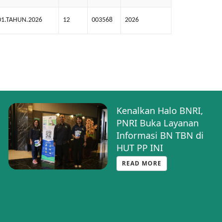
01.TAHUN.2026
12
003568
2026
PNRI Sosialisasikan
Halo BNRI, Layanan
Informasi Cepat dan
Akurat Lewat
WhatsApp
READ MORE