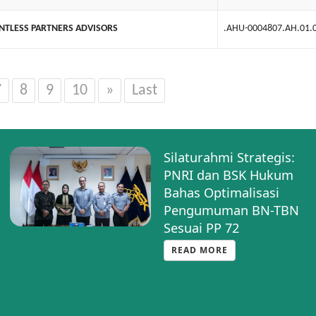
ENTLESS PARTNERS ADVISORS
.AHU-0004807.AH.01.
7
8
9
10
»
Last
Kenalkan Halo BNRI,
PNRI Buka Layanan
Informasi BN TBN di
HUT PP INI
READ MORE