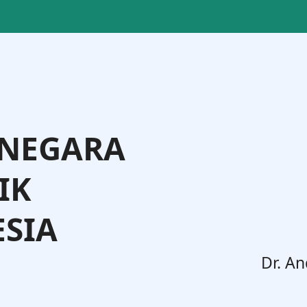
 NEGARA
IK
SIA
. Widodo, S.H., M.H.
Dr. An
Jenderal Administrasi Hukum Umum