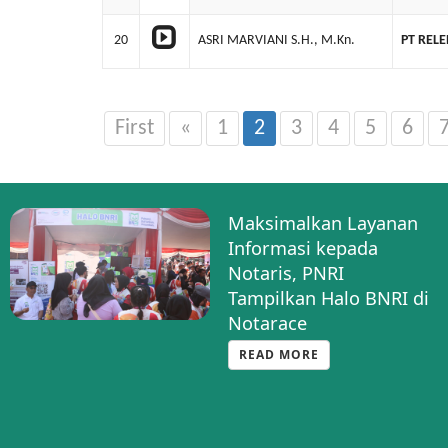
20
ASRI MARVIANI S.H., M.Kn.
PT REL
First
«
1
2
3
4
5
6
Silaturahmi Strategis:
PNRI dan BSK Hukum
Bahas Optimalisasi
Pengumuman BN-TBN
Sesuai PP 72
READ MORE