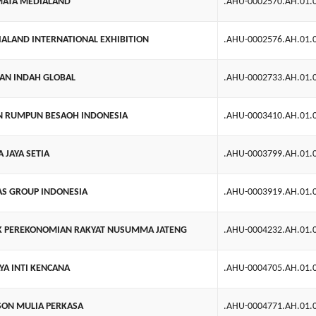
MATA MEDIALAND
.AHU-0002570.AH.01.
IALAND INTERNATIONAL EXHIBITION
.AHU-0002576.AH.01.
AN INDAH GLOBAL
.AHU-0002733.AH.01.
N RUMPUN BESAOH INDONESIA
.AHU-0003410.AH.01.
A JAYA SETIA
.AHU-0003799.AH.01.
AS GROUP INDONESIA
.AHU-0003919.AH.01.
K PEREKONOMIAN RAKYAT NUSUMMA JATENG
.AHU-0004232.AH.01.
YA INTI KENCANA
.AHU-0004705.AH.01.
SON MULIA PERKASA
.AHU-0004771.AH.01.