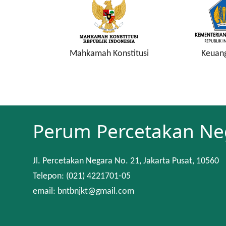
h Konstitusi
Keuangan RI
Perd
Perum Percetakan Ne
Jl. Percetakan Negara No. 21, Jakarta Pusat, 10560
Telepon: (021) 4221701-05
email: bntbnjkt@gmail.com