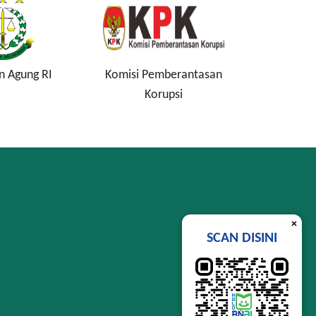
 Pemberantasan
Lembaga Penjamin
Pe
Korupsi
Simpanan
×
SCAN DISINI