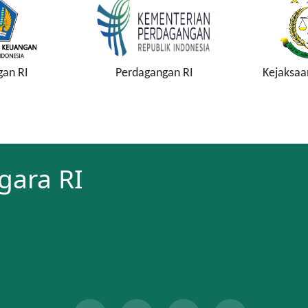
agangan RI
Kejaksaan Agung RI
Komisi
gara RI