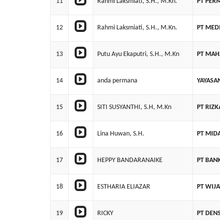
11
Rahmi Laksmiati, S.H., M.Kn.
PT PER
12
Rahmi Laksmiati, S.H., M.Kn.
PT MED
13
Putu Ayu Ekaputri, S.H., M.Kn
PT MAH
14
anda permana
YAYASA
15
SITI SUSYANTHI, S.H, M.Kn
PT RIZK
16
Lina Huwan, S.H.
PT MID
17
HEPPY BANDARANAIKE
PT BAN
18
ESTHARIA ELIAZAR
PT WIJA
19
RICKY
PT DEN