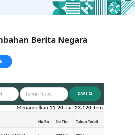
bahan Berita Negara
LE
CARI
Menampilkan
11-20
dari
23.120
item.
No Bn
No Tbn
Tahun Terbit