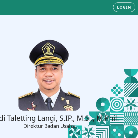
LOGIN
di Taletting Langi, S.IP., M.Si., M.Phil.
Direktur Badan Usaha