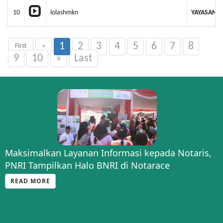
10
lolashmkn
YAYASAN K
1
2
3
4
5
6
7
8
First
«
9
10
»
Last
Maksimalkan Layanan Informasi kepada Notaris,
PNRI Tampilkan Halo BNRI di Notarace
READ MORE