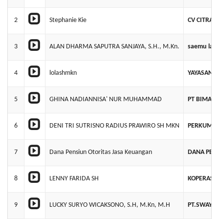
2
Stephanie Kie
CV CITRA 
3
ALAN DHARMA SAPUTRA SANJAYA, S.H., M.Kn.
saemu law 
4
lolashmkn
YAYASAN P
5
GHINA NADIANNISA' NUR MUHAMMAD
PT BIMA S
6
DENI TRI SUTRISNO RADIUS PRAWIRO SH MKN
PERKUMPU
7
Dana Pensiun Otoritas Jasa Keuangan
DANA PEN
8
LENNY FARIDA SH
KOPERASI
9
LUCKY SURYO WICAKSONO, S.H, M.Kn, M.H
PT.SWAYA