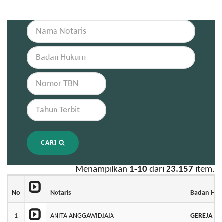
CARI
Menampilkan
1-10
dari
23.157
item.
No
Notaris
Badan Hu
1
ANITA ANGGAWIDJAJA
GEREJA BA