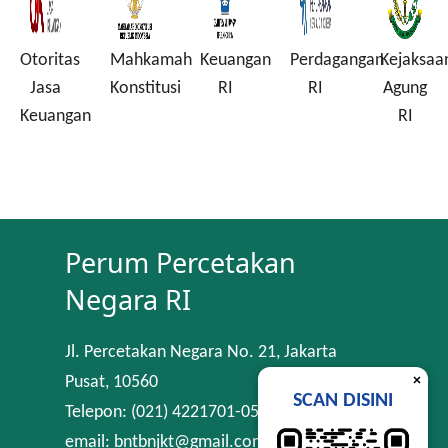
Otoritas
Mahkamah
Keuangan
Perdagangan
Kejaksaa
a
Jasa
Konstitusi
RI
RI
Agung
Keuangan
RI
Perum Percetakan
Negara RI
Jl. Percetakan Negara No. 21, Jakarta
×
Pusat, 10560
SCAN DISINI
Telepon: (021) 4221701-05
email: bntbnjkt@gmail.com